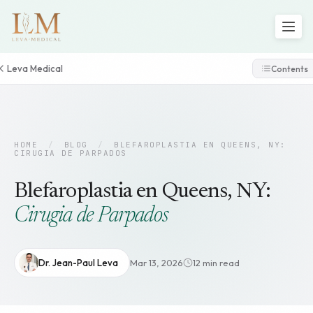
Leva Medical
Contents
HOME
/
BLOG
/
BLEFAROPLASTIA EN QUEENS, NY:
CIRUGIA DE PARPADOS
Blefaroplastia en Queens, NY:
Cirugia de Parpados
Dr. Jean-Paul Leva
Mar 13, 2026
12 min read