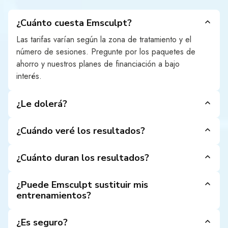
¿Cuánto cuesta Emsculpt?
Las tarifas varían según la zona de tratamiento y el
número de sesiones. Pregunte por los paquetes de
ahorro y nuestros planes de financiación a bajo
interés.
¿Le dolerá?
Sentirá contracciones musculares rápidas e intensas,
inusuales pero no dolorosas. La mayoría de los
¿Cuándo veré los resultados?
pacientes se adaptan en cuestión de minutos.
La tonificación temprana aparece en
unas 2
semanas
y alcanza su punto álgido
a los 3 meses
,
¿Cuánto duran los resultados?
a medida que se forman nuevos músculos y se
Las ganancias musculares suelen durar
unos 6
eliminan las células grasas.
meses
; el mantenimiento trimestral mantiene tu
¿Puede Emsculpt sustituir mis
definición.
entrenamientos?
Considéralo un turbo, no un sustituto. El ejercicio
regular y una nutrición equilibrada siguen siendo
¿Es seguro?