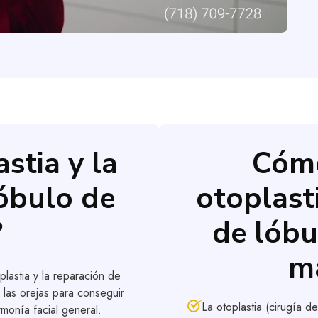
stia y la
Cómo
lóbulo de
otoplast
?
de lóbu
m
lastia y la reparación de
 las orejas para conseguir
La otoplastia (cirugía d
monía facial general.