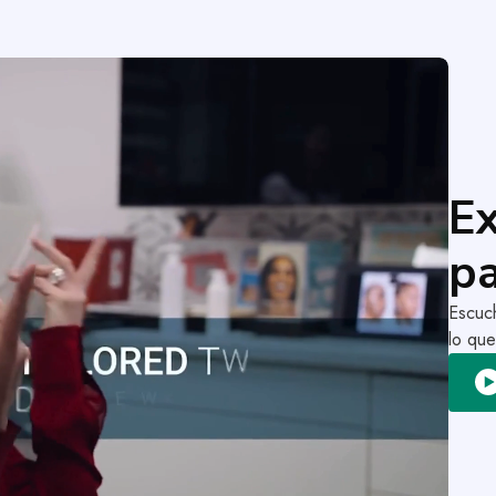
Ex
pa
Escuch
lo que