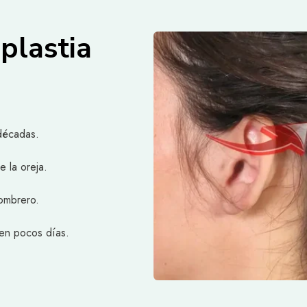
oplastia
 décadas.
e la oreja.
sombrero.
 en pocos días.