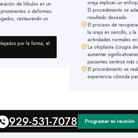
oreja implican un enfoq
paración de lóbulos es un
El procedimiento se ada
s prominentes o deformes.
resultado deseado.
sgados, restaurando un
El proceso de recuperaci
la oreja es sencillo, y 
actividades normales e
lejados por la forma, el
La otoplastia (cirugía d
aumentar significativame
pacientes sentirse más
El procedimiento se real
experiencia cómoda para
929-531-7078
Programar mi reunión