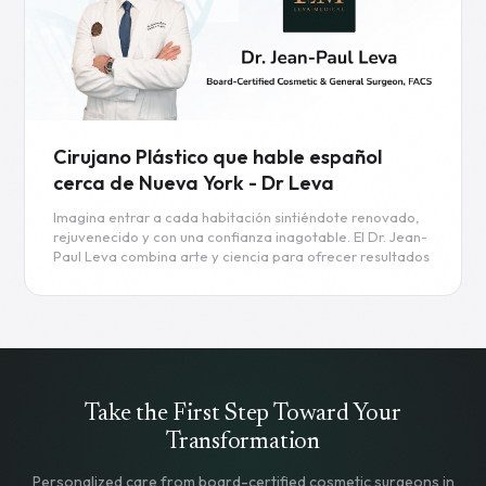
Cirujano Plástico que hable español
cerca de Nueva York - Dr Leva
Imagina entrar a cada habitación sintiéndote renovado,
rejuvenecido y con una confianza inagotable. El Dr. Jean-
Paul Leva combina arte y ciencia para ofrecer resultados
transformadores que lucen y se sienten completamente
naturales.
Read more
Take the First Step Toward Your
Transformation
Personalized care from board-certified cosmetic surgeons in