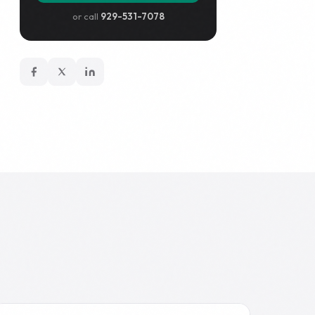
or call
929-531-7078