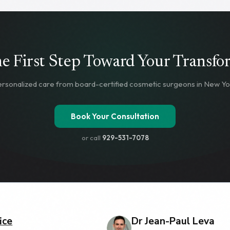
correcta. En Leva Medical en Elmhurst, Queens,
vemos a muchos pacientes que quieren un vientre
más plano y liso, pero no están seguros de qué
procedimiento les permitirá alcanzar sus objetivos.
Read more
he First Step Toward Your Transfo
rsonalized care from board-certified cosmetic surgeons in New Yo
Book Your Consultation
or call
929-531-7078
ice
Dr Jean-Paul Leva