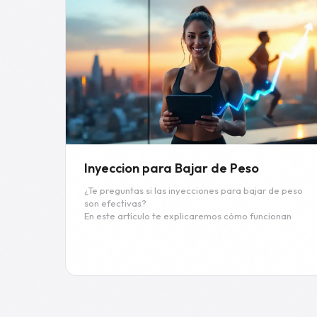
Inyeccion para Bajar de Peso
¿Te preguntas si las inyecciones para bajar de peso
son efectivas?
En este artículo te explicaremos cómo funcionan
estas inyecciones, cuál es su eficacia y qué
resultados puedes esperar.
Read more