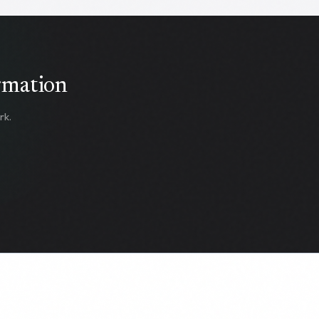
este blog post, abordaremos todo lo que necesitas
saber sobre la reduccion de senos, incluyendo sus
beneficios, el proceso de la cirugía, la recuperación
y los cuidados postoperatorios, los candidatos
ideales para el procedimiento y cómo puede
afectar la lactancia materna. Descubre cómo la
rmation
cirugía de reduccion de senos puede transformar tu
vida y proporcionarte el confort y la estética que
mereces para tu bienestar.
rk.
Read more