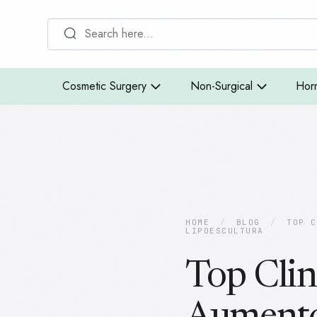
Cosmetic Surgery
Non-Surgical
Hor
HOME
/
BLOG
/
TOP C
LIPOESCULTURA
Top Clini