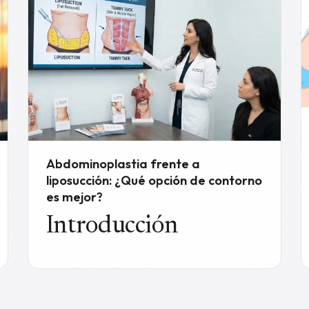
Abdominoplastia frente a
liposucción: ¿Qué opción de contorno
es mejor?
Introducción
Si usted está luchando con la grasa obstinada del
vientre o la piel floja, usted puede preguntarse si
una
abdominoplastia o liposucción
es la opción