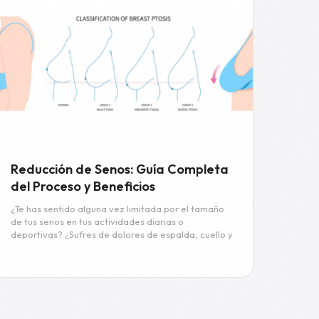
Reducción de Senos: Guía Completa
del Proceso y Beneficios
¿Te has sentido alguna vez limitada por el tamaño
de tus senos en tus actividades diarias o
deportivas? ¿Sufres de dolores de espalda, cuello y
hombros debido al peso excesivo de tus senos? La
cirugía de reducción de senos, también conocida
como "reduccion de senos", podría ser la solución
que tanto necesitas. Este procedimiento ofrece
múltiples beneficios, desde aliviar el dolor hasta
mejorar la autoestima y aumentar la movilidad. En