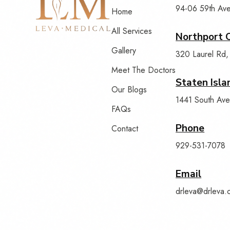
94-06 59th Av
Home
All Services
Northport O
Gallery
320 Laurel Rd,
Meet The Doctors
Staten Isla
Our Blogs
1441 South Ave
FAQs
Phone
Contact
929-531-7078
Email
drleva@drleva.