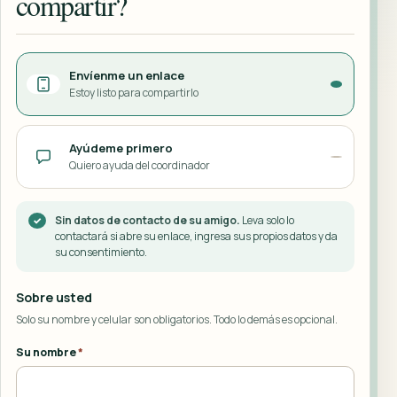
compartir?
Envíenme un enlace
Estoy listo para compartirlo
Ayúdeme primero
Quiero ayuda del coordinador
Sin datos de contacto de su amigo.
Leva solo lo
✓
contactará si abre su enlace, ingresa sus propios datos y da
su consentimiento.
Sobre usted
Solo su nombre y celular son obligatorios. Todo lo demás es opcional.
Su nombre
*