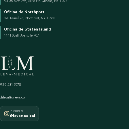
94-06 59th Ave, Suite E9, Queens, NY 11373
Oficina de Northport
320 Laurel Rd, Northport, NY 11768
Oficina de Staten Island
1441 South Ave suite 707
929-531-7078
drleva@drleva.com
Instagram
@levamedical