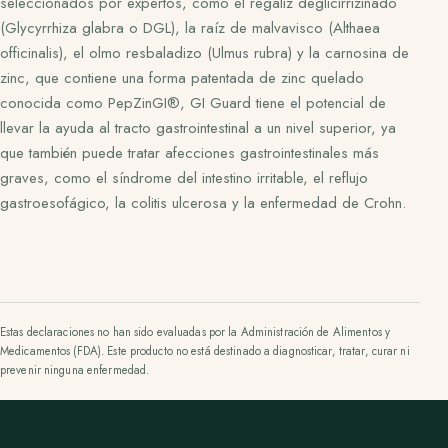
seleccionados por expertos, como el regaliz deglicirrizinado
(Glycyrrhiza glabra o DGL), la raíz de malvavisco (Althaea
officinalis), el olmo resbaladizo (Ulmus rubra) y la carnosina de
zinc, que contiene una forma patentada de zinc quelado
conocida como PepZinGI®, GI Guard tiene el potencial de
llevar la ayuda al tracto gastrointestinal a un nivel superior, ya
que también puede tratar afecciones gastrointestinales más
graves, como el síndrome del intestino irritable, el reflujo
gastroesofágico, la colitis ulcerosa y la enfermedad de Crohn.
Estas declaraciones no han sido evaluadas por la Administración de Alimentos y
Medicamentos (FDA). Este producto no está destinado a diagnosticar, tratar, curar ni
prevenir ninguna enfermedad.