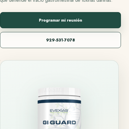
que defiende el tracto gastrointestinal de toxinas dañinas.
Programar mi reunión
929-531-7078