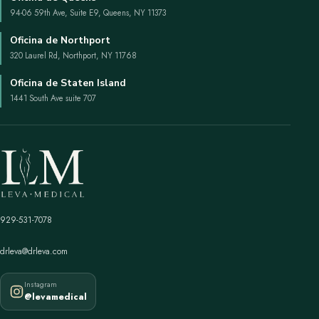
94-06 59th Ave, Suite E9, Queens, NY 11373
Oficina de Northport
320 Laurel Rd, Northport, NY 11768
Oficina de Staten Island
1441 South Ave suite 707
929-531-7078
drleva@drleva.com
Instagram
@levamedical