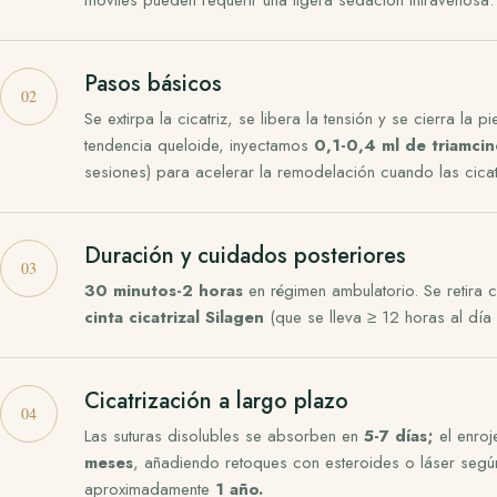
móviles pueden requerir una ligera sedación intravenosa.
Pasos básicos
Se extirpa la cicatriz, se libera la tensión y se cierra la p
tendencia queloide, inyectamos
0,1-0,4 ml de triamci
sesiones) para acelerar la remodelación cuando las cicat
Duración y cuidados posteriores
30 minutos-2 horas
en régimen ambulatorio. Se retira c
cinta cicatrizal Silagen
(que se lleva ≥ 12 horas al día
Cicatrización a largo plazo
Las suturas disolubles se absorben en
5-7 días;
el enro
meses
, añadiendo retoques con esteroides o láser según
aproximadamente
1 año.