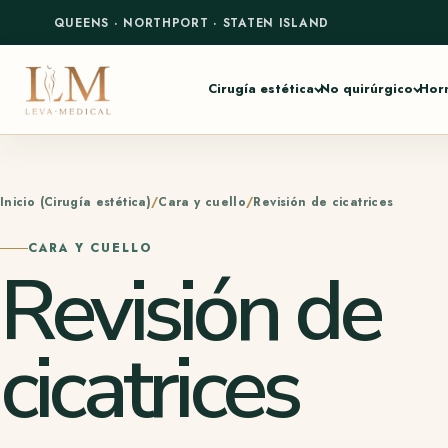
QUEENS
·
NORTHPORT
·
STATEN ISLAND
Cirugía estética
No quirúrgico
Hor
Inicio (Cirugía estética)
Cara y cuello
Revisión de cicatrices
CARA Y CUELLO
Revisión de
cicatrices