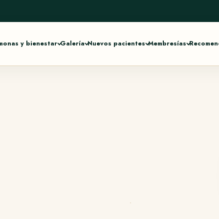
monas y bienestar
Galería
Nuevos pacientes
Membresías
Recomend