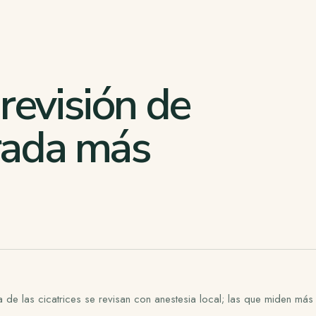
revisión de
irada más
ía de las cicatrices se revisan con anestesia local; las que miden má