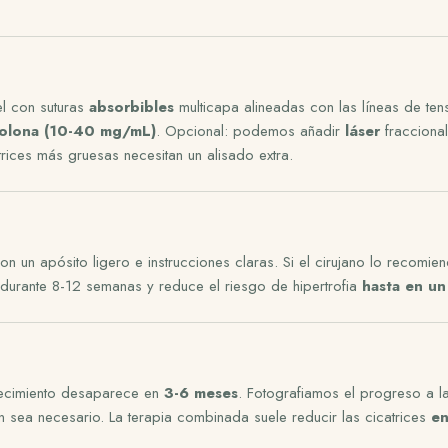
iel con suturas
absorbibles
multicapa alineadas con las líneas de tens
nolona (10-40 mg/mL)
. Opcional: podemos añadir
láser
fracciona
rices más gruesas necesitan un alisado extra.
on un apósito ligero e instrucciones claras. Si el cirujano lo recomie
 durante 8-12 semanas y reduce el riesgo de hipertrofia
hasta en u
jecimiento desaparece en
3-6 meses
. Fotografiamos el progreso a 
 sea necesario. La terapia combinada suele reducir las cicatrices
e