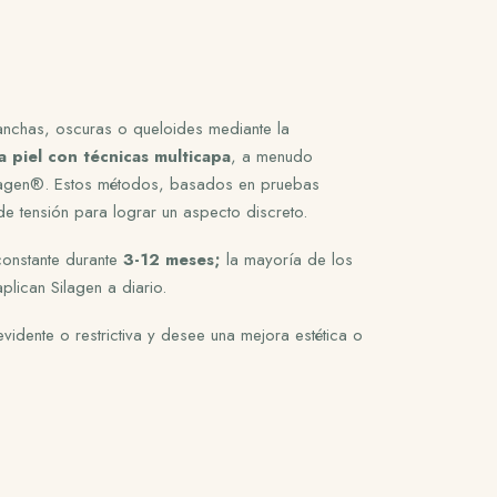
, anchas, oscuras o queloides mediante la
la piel con técnicas multicapa
, a menudo
Silagen®. Estos métodos, basados en pruebas
s de tensión para lograr un aspecto discreto.
constante durante
3-12 meses;
la mayoría de los
plican Silagen a diario.
vidente o restrictiva y desee una mejora estética o