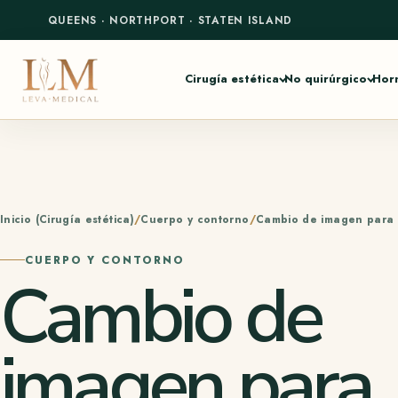
QUEENS
·
NORTHPORT
·
STATEN ISLAND
Cirugía estética
No quirúrgico
Hor
Inicio (Cirugía estética)
Cuerpo y contorno
Cambio de imagen para
CUERPO Y CONTORNO
Cambio de
imagen para