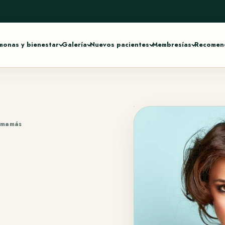
monas y bienestar
Galería
Nuevos pacientes
Membresías
Recomend
 mamás