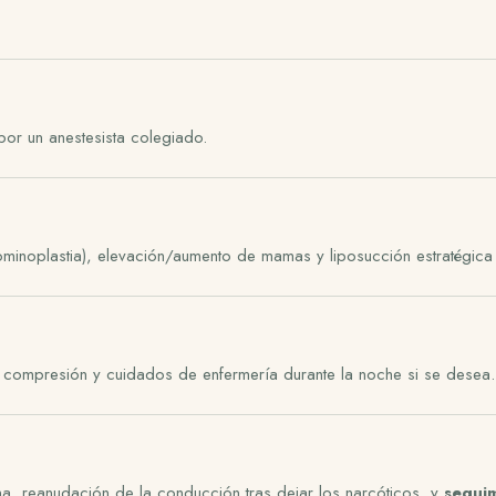
por un anestesista colegiado.
ominoplastia), elevación/aumento de mamas y liposucción estratégica
compresión y cuidados de enfermería durante la noche si se desea.
a, reanudación de la conducción tras dejar los narcóticos, y
segui