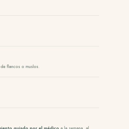
 de flancos o muslos.
miento guiado por el médico
a la semana, al