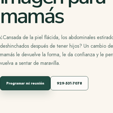
mamás
¿Cansada de la piel flácida, los abdominales estirad
deshinchados después de tener hijos? Un cambio d
mamás le devuelve la forma, le da confianza y le per
vuelva a sentar de maravilla.
Programar mi reunión
929-531-7078