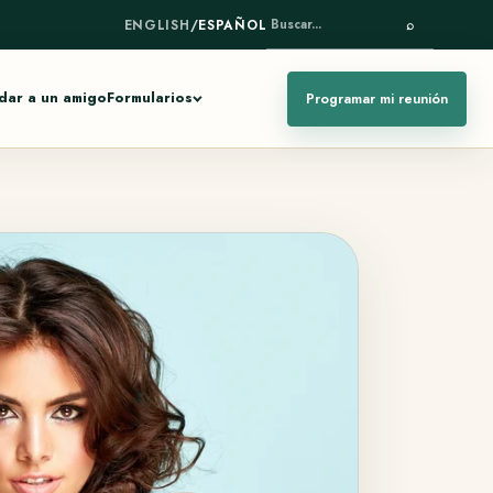
ENGLISH
/
ESPAÑOL
⌕
BUSCAR...
ar a un amigo
Formularios
Programar mi reunión