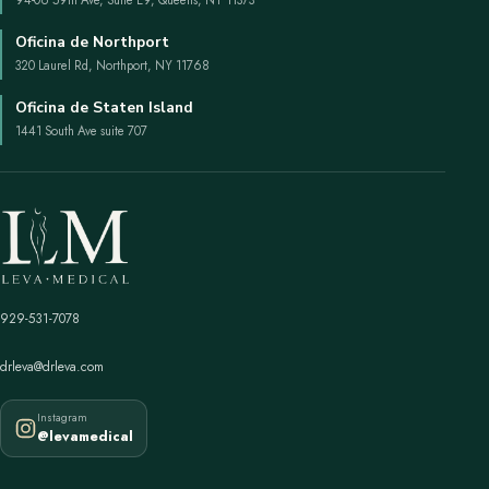
94-06 59th Ave, Suite E9, Queens, NY 11373
Oficina de Northport
320 Laurel Rd, Northport, NY 11768
Oficina de Staten Island
1441 South Ave suite 707
929-531-7078
drleva@drleva.com
Instagram
@levamedical