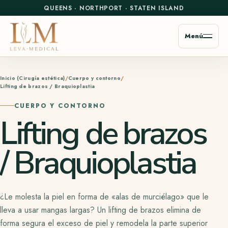
QUEENS
·
NORTHPORT
·
STATEN ISLAND
Menú
Inicio (Cirugía estética)
Cuerpo y contorno
Lifting de brazos / Braquioplastia
CUERPO Y CONTORNO
Lifting de brazos
/ Braquioplastia
¿Le molesta la piel en forma de «alas de murciélago» que le
lleva a usar mangas largas?
Un
lifting de brazos elimina de
forma segura el exceso de piel y remodela la parte superior